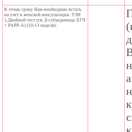
К этому сроку Вам необходимо встать
П
на учет в женской консультации. УЗИ
1.Двойной тест (св. β-субъединица ХГЧ
(
+ PAPP-A) (10-13 неделя):
д
В
н
а
н
к
с
к