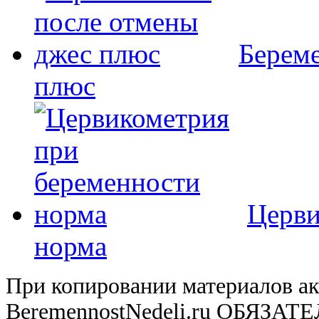
Береме
плюс
Церви
норма
При копировании материалов ак
BeremennostNedeli.ru ОБЯЗАТ