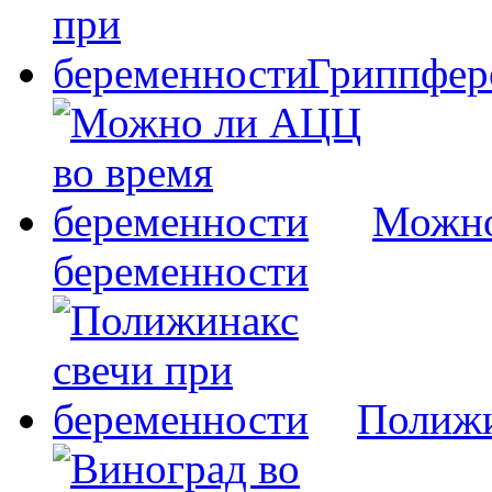
Гриппфер
Можно
беременности
Полижи