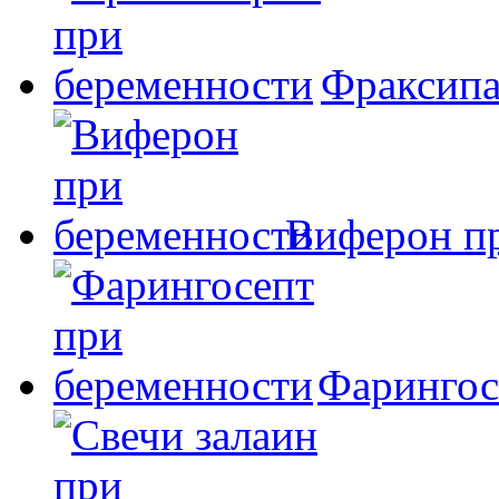
Фраксипа
Виферон п
Фарингос