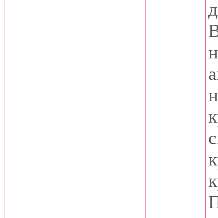
д
В
н
а
н
к
с
к
к
П