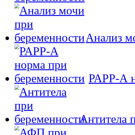
Анализ м
РАРР-А н
Антитела 