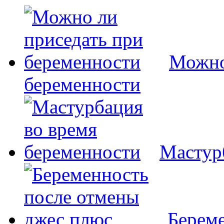
Можно
беременности
Мастур
Береме