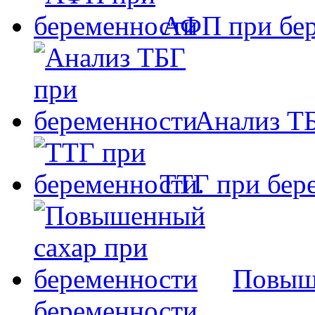
АФП при бе
Анализ Т
ТТГ при бер
Повыш
беременности