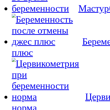
Мастур
Береме
плюс
Церви
норма