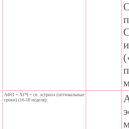
О
п
С
и
(
п
м
АФП + ХГЧ + св. эстриол (оптимальные
А
сроки) (16-18 неделя):
э
м