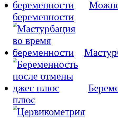
Можно
беременности
Мастур
Береме
плюс