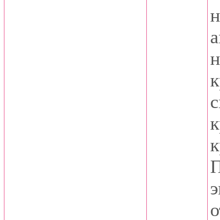
н
а
н
к
с
к
к
П
э
о